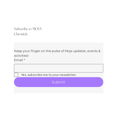
Subscribe to MOJA
Chronicle
Keep your finger on the pulse of Moja updates, events & 
activities!
Email
*
Yes, subscribe me to your newsletter.
Submit